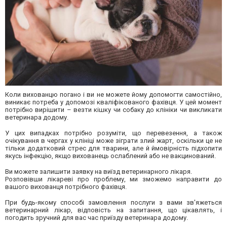
Коли вихованцю погано і ви не можете йому допомогти самостійно,
виникає потреба у допомозі кваліфікованого фахівця. У цей момент
потрібно вирішити – везти кішку чи собаку до клініки чи викликати
ветеринара додому.
У цих випадках потрібно розуміти, що перевезення, а також
очікування в чергах у клініці може зіграти злий жарт, оскільки це не
тільки додатковий стрес для тварини, але й ймовірність підхопити
якусь інфекцію, якщо вихованець ослаблений або не вакцинований.
Ви можете залишити заявку на виїзд ветеринарного лікаря.
Розповівши лікареві про проблему, ми зможемо направити до
вашого вихованця потрібного фахівця.
При будь-якому способі замовлення послуги з вами зв'яжеться
ветеринарний лікар, відповість на запитання, що цікавлять, і
погодить зручний для вас час приїзду ветеринара додому.