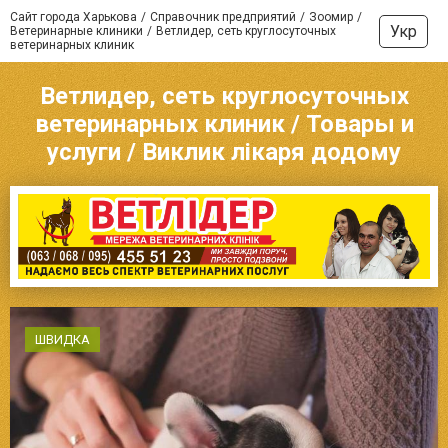
Сайт города Харькова
Справочник предприятий
Зоомир
Укр
Ветеринарные клиники
Ветлидер, сеть круглосуточных
ветеринарных клиник
Ветлидер, сеть круглосуточных
ветеринарных клиник / Товары и
услуги / Виклик лікаря додому
ШВИДКА