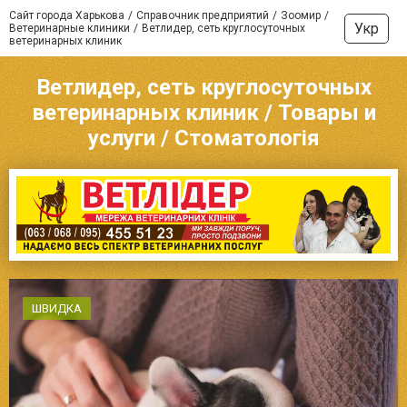
Сайт города Харькова
Справочник предприятий
Зоомир
Укр
Ветеринарные клиники
Ветлидер, сеть круглосуточных
ветеринарных клиник
Ветлидер, сеть круглосуточных
ветеринарных клиник / Товары и
услуги / Стоматологія
ШВИДКА