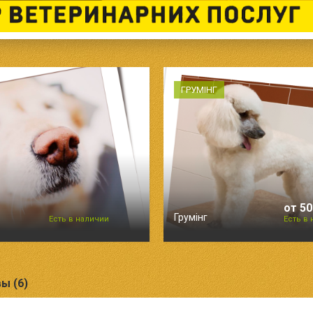
ГРУМІНГ
от 50
Грумінг
Есть в наличии
Есть в
ы (6)