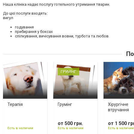
Наша клініка надає послугу готельного утримання тварин.
⠀
До цієї послуги входять:
вигул
годування
прибирання у боксах
спілкування, вичісування вовни, турбота та любов
По
ГРУМІНГ
Терапія
Грумінг
Хірургічне
втручання
от 500 грн.
от 1 500 гр
Есть в наличии
Есть в наличии
Есть в наличии