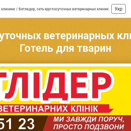
Укр
 клиники
Ветлидер, сеть круглосуточных ветеринарных клиник
уточных ветеринарных кли
Готель для тварин