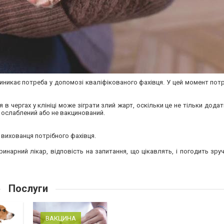
иникає потреба у допомозі кваліфікованого фахівця. У цей момент пот
 в чергах у клініці може зіграти злий жарт, оскільки це не тільки дода
ь ослаблений або не вакцинований.
вихованця потрібного фахівця.
нарний лікар, відповість на запитання, що цікавлять, і погодить зру
Послуги
ВАКЦИНА