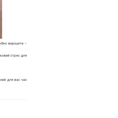
рібно вирішити –
тковий стрес для
чний для вас час