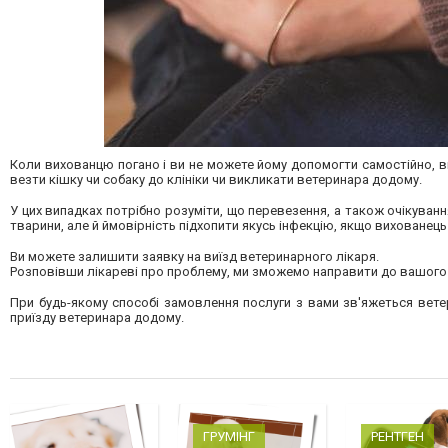
Коли вихованцю погано і ви не можете йому допомогти самостійно, в
везти кішку чи собаку до клініки чи викликати ветеринара додому.
У цих випадках потрібно розуміти, що перевезення, а також очікування
тварини, але й ймовірність підхопити якусь інфекцію, якщо вихованец
Ви можете залишити заявку на виїзд ветеринарного лікаря.
Розповівши лікареві про проблему, ми зможемо направити до вашого 
При будь-якому способі замовлення послуги з вами зв'яжеться ветери
приїзду ветеринара додому.
ГРУМІНГ
РЕНТГЕН