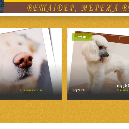
ГРУМІНГ
від 5
Грумінг
Є в наявності
Є в ная