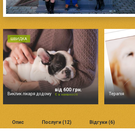
ШВИДКА
від 600 грн.
Виклик лікаря додому
Терапія
Є в наявності
Опис
Послуги (12)
Відгуки (6)