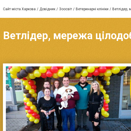
Сайт міста Харкова
Довідник
Зоосвіт
Ветеринарні клініки
Ветлідер, 
Ветлідер, мережа цілодоб