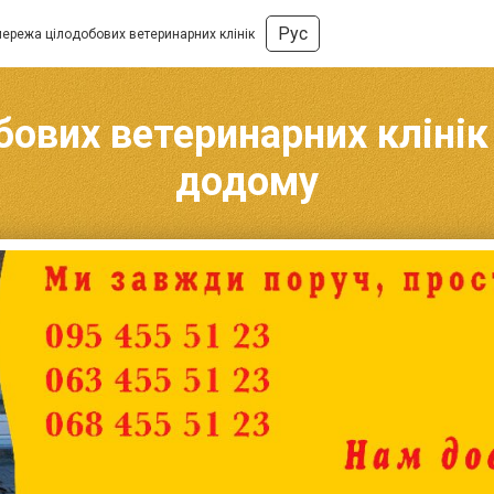
Рус
мережа цілодобових ветеринарних клінік
ових ветеринарних клінік 
додому